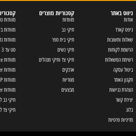
ניווט באתר
קטגוריות מוצרים
קטגוריו
אודות
מזוודות
מזוודות טר
גיפט קארד
תיקי גב
מזוודות בי
שאלות ותשובות
תיקי בית ספר
מזוודות גד
הרשמת לקוחות
תיקי נשים
סט עד 3 מזוודות
רשימת המשאלות
תיקי צד ותיקי מנהלים
מזוודות Samsonite
ביטול עסקה
ארנקים
מזוודות Slazenger
תקנון האתר
מטריות
מזוודות JEEP
הצהרת נגישות
מבצעים
מזוודות american tourister
יצירת קשר
תיקי גב ל
בלוג
תיקי צד ל
מדיניות פרטיות