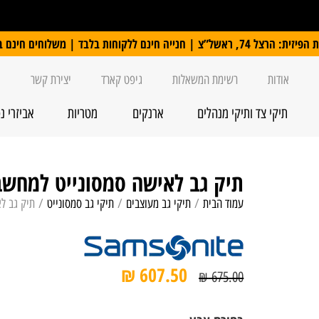
 ללקוחות בלבד | משלוחים חינם ברכישה מעל 250 ₪
אודות
רשימת המשאלות
גיפט קארד
יצירת קשר
תיקי צד ותיקי מנהלים
ארנקים
מטריות
אביזרי נ
תיק גב לאישה סמסונייט למחשב 15.6" msonite Eco Wave
עמוד הבית
/
תיקי גב מעוצבים
/
תיקי גב סמסונייט
/ תיק גב לאישה סמסו
₪
607.50
₪
675.00