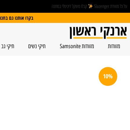
על כל מזוודת Slazenger
קבלו משקל דיגיטלי במתנה
בקרו אותנו גם בחנות הפיזית: הרצל 74, ראשל”צ | חנייה חינם
מזוודות
מזוודות Samsonite
תיקי נשים
תיקי גב
10%