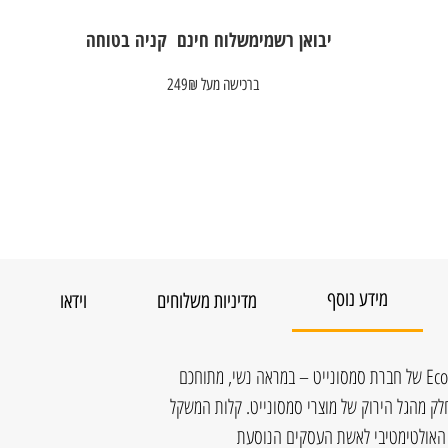
יבואן רשמי
משלוח חינם
קניה בטוחה
ברכישה מעל 249₪
מידע נוסף
מדיניות משלוחים
וידאו
תיק גב למחשב עד 15.6" מסדרת Eco Wave של חברת סמסונייט – במראה נשי, מתוחכם
לק מהגל הירוק של מוצרי סמסונייט. קלות המשקל
 האולטימטיבי לאשת העסקים הנוסעת