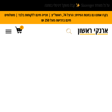
על כל מזוודת Slazenger
קבלו משקל דיגיטלי במתנה
בקרו אותנו גם בחנות הפיזית: הרצל 74, ראשל”צ | חנייה חינם ללקוחות בלבד | משלוחים
חינם ברכישה מעל 250 ₪
0