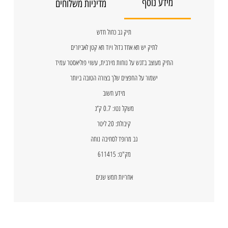
מידע נוסף
מדיניות משלוחים
תיק גב כחול חדש
לתיק יש תא אחד גדול ויוד תא קטן לאביזרים
התיק מעוצב בדגש על נוחות מירבית, עשוי פוליאסטר עמיד
ישמור על החפצים שלך בצורה הטובה ביותר
מידע חשוב
משקל נטו: 0.7 ק”ג
קיבולת: 20 ליטר
גב מרופד לסחיבה נוחה
מק"ט: 611415
אחריות חמש שנים