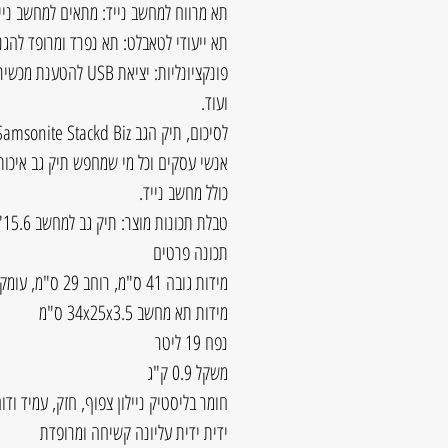
תא מרווח למחשב נייד: מתאים למחשב נייד עד 15.6 אינץ' ומגן עליו באמצעות רי
תא ייעודי לטאבלט: תא נפרד ומרופד להג
פונקציונליות: יציאת 
ועוד.
לסיכום, תיק הגב Samsonite Stackd Biz הוא בחירה מצוינת עבור סטודנטים,
אנשי עסקים וכל מי שמחפש תיק גב איכותי, 
כולל מחשב נייד.
טבלת תכונות מוצר: תיק גב למחשב 15.6" Samsonite Stackd Biz
תכונה פרטים
מידות גובה 41 ס"מ, רוחב 29 ס"מ, עומק 16 ס"מ
מידות תא מחשב 34x25x3.5 ס"מ
נפח 19 ליטר
משקל 0.9 ק"ג
חומר בליסטיק ניילון צפוף, חזק, עמיד ודו
ידית ידית עליונה קשיחה ומרופדת