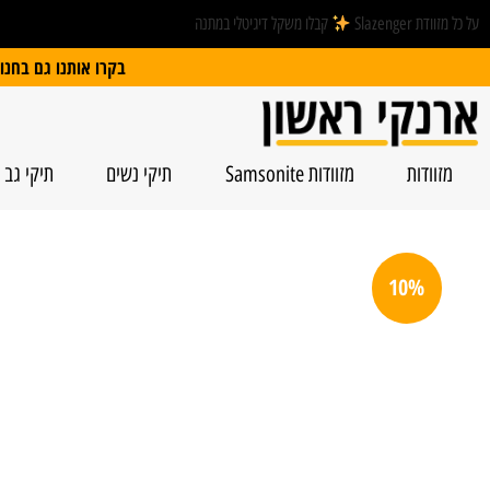
על כל מזוודת Slazenger
קבלו משקל דיגיטלי במתנה
בקרו אותנו גם בחנות הפיזית: הרצל 74, ראשל”צ | חנייה חינם
מזוודות
מזוודות Samsonite
תיקי נשים
תיקי גב
10%