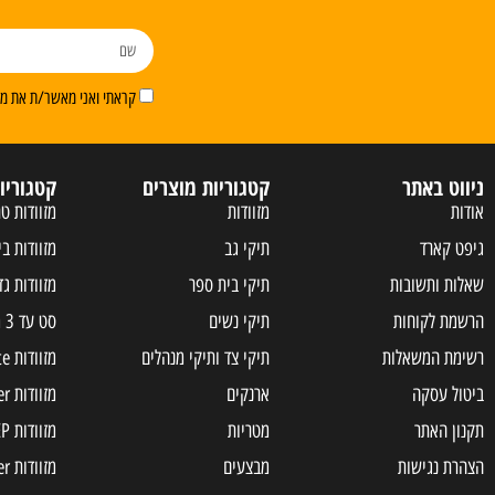
קראתי ואני מאשר/ת את מדי
ניווט באתר
קטגוריות מוצרים
קטגוריו
אודות
מזוודות
מזוודות טר
גיפט קארד
תיקי גב
מזוודות בי
שאלות ותשובות
תיקי בית ספר
מזוודות גד
הרשמת לקוחות
תיקי נשים
סט עד 3 מזוודות
רשימת המשאלות
תיקי צד ותיקי מנהלים
מזוודות Samsonite
ביטול עסקה
ארנקים
מזוודות Slazenger
תקנון האתר
מטריות
מזוודות JEEP
הצהרת נגישות
מבצעים
מזוודות american tourister