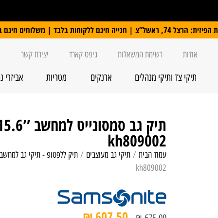
 ללקוחות בלבד | משלוחים חינם ברכישה מעל 250 ₪
אודות
רשימת המשאלות
גיפט קארד
יצירת קשר
תיקי צד ותיקי מנהלים
ארנקים
מטריות
אביזרי נ
kh809002
עמוד הבית
/
תיקי גב מעוצבים
/
תיק ללפטופ - תיקי גב למחשב 
kh809002
₪
607.50