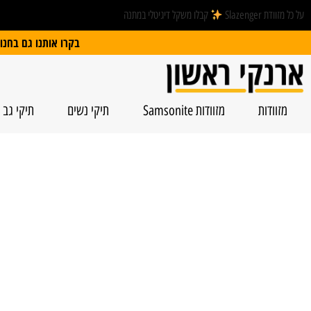
על כל מזוודת Slazenger
קבלו משקל דיגיטלי במתנה
בקרו אותנו גם בחנות הפיזית: הרצל 74, ראשל”צ | חנייה חינם
מזוודות
מזוודות Samsonite
תיקי נשים
תיקי גב