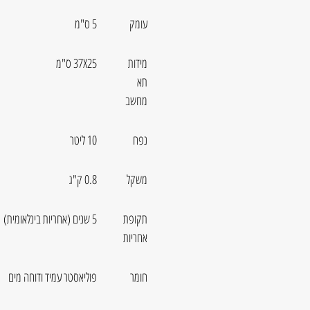
עומק
5 ס"מ
מידות
37X25 ס"מ
תא
מחשב
נפח
10 ליטר
משקל
0.8 ק"ג
תקופת
5 שנים (אחריות בינלאומית)
אחריות
חומר
פוליאסטר עמיד ודוחה מים