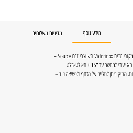
מידע נוסף
מדיניות משלוחים
תיק למחשב של חברת Swiss Wenger המקורי מבית Victorinox השווצרי דגם Source –
התיק מרובה תאים ובעל גזרה דקה המכיל תא יעודי למחשב עד 16″ + תא לטאבלט
ת. התיק ניתן לתלייה על הכתף ולנשיאה ביד –