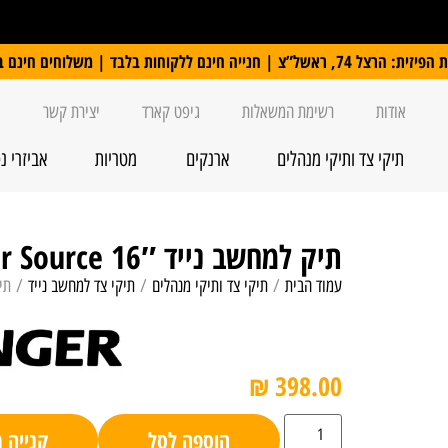
 ללקוחות בלבד | משלוחים חינם ברכישה מעל 250 ₪
אודות
רשימת המשאלות
גיפט קארד
יצירת קשר
תיקי צד ותיקי מנהלים
ארנקים
מטריות
אביזרי נ
תיק למחשב נייד 16″ Swiss Wenger Source
עמוד הבית
/
תיקי צד ותיקי מנהלים
/
תיקי צד למחשב נייד
/ תיק למחשב
₪
398.00
הוספה לסל
קנייה 