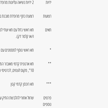
ידיות
2 ידיות נשיאה עליונות מרופדות
רצועות
רצועת כתף מרופדת מובנת ב
תאים
תא ראשי גדול עם תא יעודי ל
ו/או קלסר דק).
*
תא ראשי נוסף למסמכים עם 2 חוצצים
**
תא ארגונית קדמי מאובזר המ
10", מקום לעטים, לכרטיסי אשראי, מפתחות וכו'
***
תא רוכסן קדמי קטן
פרטים
שרוול אחורי להלבשת התיק על
נוספים