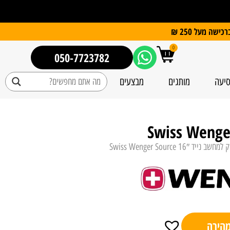
0
050-7723782
סיעה
מותגים
מבצעים
 נייד 16″ Swiss Wenger Source
מהירה