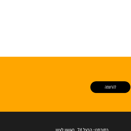
להרשמה
כתובתנו: הרצל 74, ראשון לציון