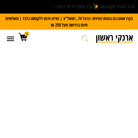
על כל מזוודת Slazenger
קבלו משקל דיגיטלי במתנה
בקרו אותנו גם בחנות הפיזית: הרצל 74, ראשל”צ | חנייה חינם ללקוחות בלבד | משלוחים
חינם ברכישה מעל 250 ₪
0