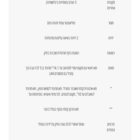
תקופת
5 שנים (אחריות בינלאומית)
אחריות
חומר
פוליאסטר עמיד ודוחה מים
ידיות
2 ידיות נשיאה עליונות מרופדות
רצועות
רצועת כתף מרופדת מובנת בתיק
תאים
תא ראשי עם מקום יעודי למחשב עד 14.1" מרופד בבד לבד עבה ורך
(מכיל גם מסמכים A4)
*
תא ארגונית קדמי מאובזר המכיל: תא מרופד לסמארטפון, תא מרופד
לטאבלט עד 10", מקום לעטים, לכרטיסי אשראי, מפתחות וכו'
**
תא רוכסן קדמי נוסף בגודל בינוני
פרטים
שרוול אחורי להלבשת התיק על ידית הטרולי
נוספים