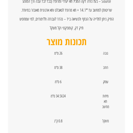
Source – בעל גזרה דקה המכיל תא יעודי ומרופד (בבד לבד עבה ורך המונע
שריטות) למחשב עד 14.1″ + תא מרופד לטאבלט ותא ארגונית מאובזר במיוחד.
התיק ניתן לתלייה על הכתף ולנשיאה ביד – נהדר לעבודה וללימודים, למי שמחפש
תיק דק, קומפקטי וקל משקל
תכונות מוצר
גובה
26 ס"מ
רוחב
38 ס"מ
עומק
6 ס"מ
מידות
34.5X24 ס"מ
תא
מחשב
משקל
0.8 ק"ג