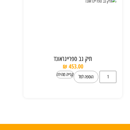
תיק גב ספרייגראונד
₪
453.00
קנייה מהירה
הוספה לסל