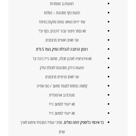
רצועות גב מוסתרות
רצועת כתף מתכוונת – נשלפת
שתי ידיות נשיאה נוחות וחזקות במיוחד
תא נסתר חיצוני עבור דרכונים, כסף וכד'
שני תאים ראשיים מרוכסנים
רוכסן הרחבה להגדלת התיק בעוד 5 ס"מ
תא אירוניזציה לארגון תכולה, מחשה נייד ביגוד וכו'
רצועות הידוק מתכוונות לתכולת התיק
שני תאים פנימיים מרוכסנים
קלאפה נפתחת למעמד מחשב / כוס שתייה
מערכת גב אורטופדית
תא ייעודי למחשב נייד
תא ייעודי למחשב נייד
, מסיבי ועמיד המבטיח שימוש לאורך
בד איכותי בליסטיק דוחה נוזלים
שנים