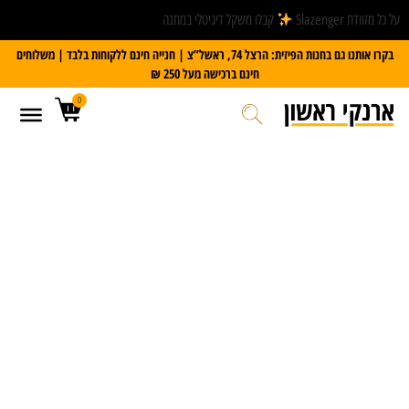
על כל מזוודת Slazenger
קבלו משקל דיגיטלי במתנה
בקרו אותנו גם בחנות הפיזית: הרצל 74, ראשל”צ | חנייה חינם ללקוחות בלבד | משלוחים
חינם ברכישה מעל 250 ₪
0