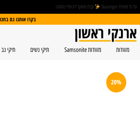
על כל מזוודת Slazenger
קבלו משקל דיגיטלי במתנה
בקרו אותנו גם בחנות הפיזית: הרצל 74, ראשל”צ | חנייה חינם
מזוודות
מזוודות Samsonite
תיקי נשים
תיקי גב
20%