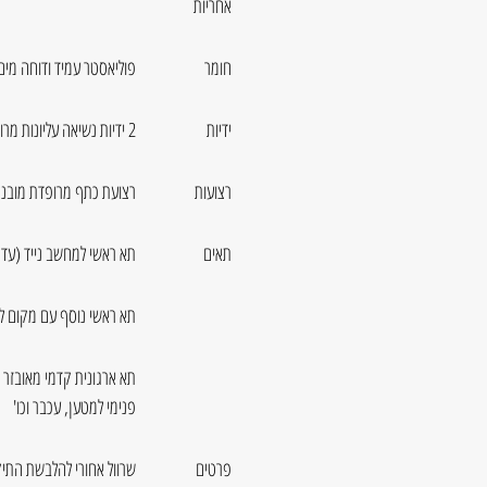
אחריות
חומר
פוליאסטר עמיד ודוחה מים
ידיות
2 ידיות נשיאה עליונות מרופדות
רצועות
רצועת כתף מרופדת מובנ
תאים
תא ראשי למחשב נייד (עד 16") מרופד כולו בצדדים ובתחתית
תא ראשי נוסף עם מקום לקלסר A4 
תא ארגונית קדמי מאובזר ו
פנימי למטען, עכבר וכו'
פרטים
שרוול אחורי להלבשת התיק 