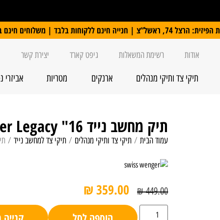
 ללקוחות בלבד | משלוחים חינם ברכישה מעל 250 ₪
אודות
רשימת המשאלות
גיפט קארד
יצירת קשר
תיקי צד ותיקי מנהלים
ארנקים
מטריות
אביזרי נ
תיק מחשב נייד 16" Swiss Wenger Legacy
עמוד הבית
/
תיקי צד ותיקי מנהלים
/
תיקי צד למחשב נייד
/ תיק מחשב 
₪
359.00
₪
449.00
הוספה לסל
קנייה 