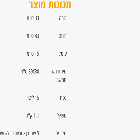
תכונות מוצר
גובה
33 ס"מ
רוחב
43 ס"מ
עומק
15 ס"מ
מידות תא
39X30 ס"מ
מחשב
נפח
15 ליטר
משקל
1.1 ק"ג
תקופת
5 שנים (אחריות בינלאומית)