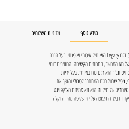
מידע נוסף
מדיניות משלוחים
תיק צד למחשב של חברת Swiss Wenger דגם Legacy הוא תיק איכותי ואופנתי, בעל הגנה
ד של תא המחשב, התחתית הקשיחה והחומרים דוחי
 הוא עשוי. דגם הLegacy של סוויס ונג'ר הוא דגם נוח במיוחד, בעל ידיות
, מכיל שרוול חכם המתחבר לטרולי והופך את
מיוחדים של תיק זה הוא תא פתיחת הצ'קפוינט
קורות בשדה תעופה על ידי שליפה מהירה וקלה