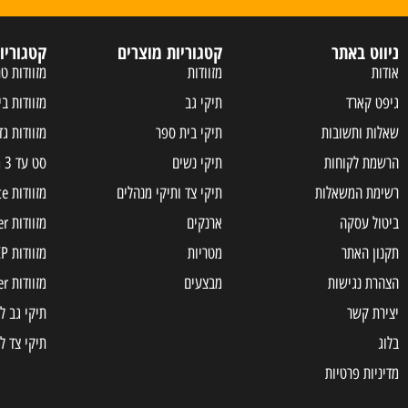
ניווט באתר
קטגוריות מוצרים
קטגוריו
אודות
מזוודות
מזוודות טר
גיפט קארד
תיקי גב
מזוודות בי
שאלות ותשובות
תיקי בית ספר
מזוודות גד
הרשמת לקוחות
תיקי נשים
סט עד 3 מזוודות
רשימת המשאלות
תיקי צד ותיקי מנהלים
מזוודות Samsonite
ביטול עסקה
ארנקים
מזוודות Slazenger
תקנון האתר
מטריות
מזוודות JEEP
הצהרת נגישות
מבצעים
מזוודות american tourister
יצירת קשר
תיקי גב ל
בלוג
תיקי צד ל
מדיניות פרטיות