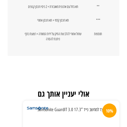
**
תא גדול עם ארגונית מאובזרת + 2 כיסי רוכסן קטנים
***
תא רוכסן קדמי + תא רוכסן אחורי
תוספות
שרוול אחורי להלבשת התיק על ידית המזוודה + רצועת כתף
ניתנת להסרה
אולי יעניין אותך גם
10%