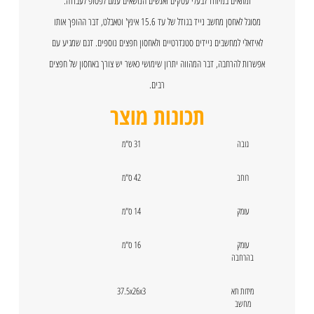
ומתאים במיוחד לבעלי עסקים ואנשים הנושאים עמם לפטופ לעבודה.
מסוגל לאחסן מחשב נייד בגודל של עד 15.6 אינץ' וטאבלט, דבר ההופך אותו
לאידאלי למחשבים ניידים סטנדרטיים ולאחסון חפצים נוספים. דגם שמגיע עם
אפשרות להרחבה, דבר המהווה יתרון שימושי כאשר יש צורך באחסון של חפצים
רבים.
תכונות מוצר
גובה
31 ס"מ
רוחב
42 ס"מ
עומק
14 ס"מ
עומק
16 ס"מ
בהרחבה
מידות תא
37.5x26x3
מחשב