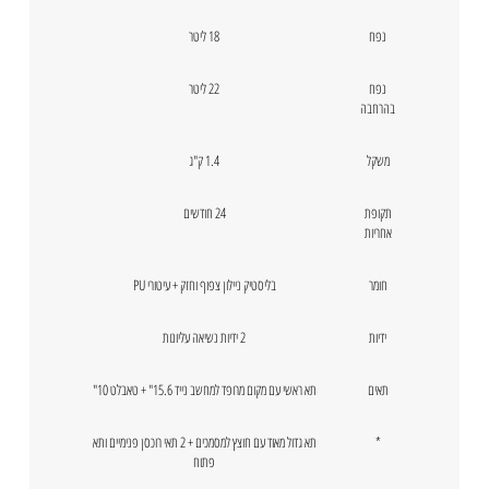
נפח
18 ליטר
נפח
22 ליטר
בהרחבה
משקל
1.4 ק"ג
תקופת
24 חודשים
אחריות
חומר
בליסטיק ניילון צפוף וחזק + עיטורי PU
ידיות
2 ידיות נשיאה עליונות
תאים
תא ראשי עם מקום מרופד למחשב נייד 15.6" + טאבלט 10"
*
תא גדול מאוד עם חוצץ למסמכים + 2 תאי רוכסן פנימיים ותא
פתוח