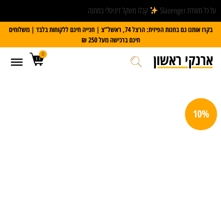
על כל מזוודת Slazenger
קבלו משקל דיגיטלי במתנה
בקרו אותנו גם בחנות הפיזית: הרצל 74, ראשל”צ | חנייה חינם ללקוחות בלבד | משלוחים
חינם ברכישה מעל 250 ₪
0
10%