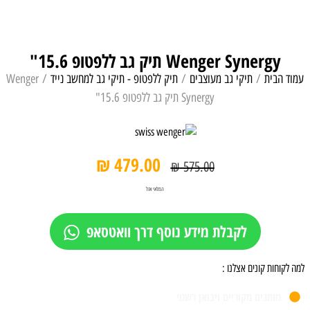
Wenger Synergy תיק גב ללפטופ 15.6"
עמוד הבית
/
תיקי גב מעוצבים
/
תיק ללפטופ - תיקי גב למחשב נייד
/ Wenger
Synergy תיק גב ללפטופ 15.6"
₪
479.00
₪
575.00
המלאי אזל
לקבלת מידע נוסף דרך וואטסאפ
למה לקוחות קונים אצלנו :
מותגים מקוריים ויבואן רשמי