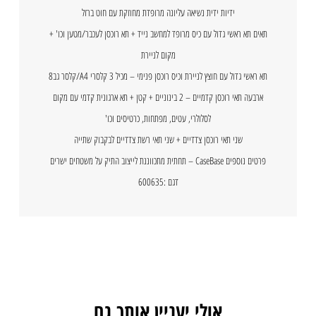
ידיות ידית נשיאה עליונה מרופדת מחוזקת עם חוט ברזל
תאים תא ראשי גדול עם כיס מרופד למחשב נייד + תא רוכסן לעכבר/מטען וכו' +
מקום לניירת
תא ראשי גדול עם חוצץ לניירת וכיס רוכסן פנימי – מכיל 3 קלסרי A4/קלסר גב8
ארבעה תאי רוכסן קדמיים – 2 בינוניים + קטן + תא ארגונית קדמי עם מקום
לסלולרי, עטים, מפתחות, כרטיסים וכו'
שני תאי רוכסן צדדיים + שני תאי רשת צדדיים לבקבוק שתייה
פרטים נוספים CaseBase – תחתית מתכווננת לייצוב התיק על משטחים ישרים
דגם :600635
אולי יעניין אותך גם