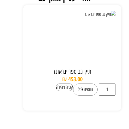
תיק גב ספרייגראונד
₪
453.00
קנייה מהירה
הוספה לסל