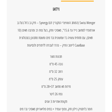
וידאו
Swiss Wenger (המותג השוויצרי המקורי) דגם Synergy – תיק גב גדול בעל גב
אורתופדי למחשב נייד עד 15.6", מאסיבי וחזק, בעל נפח רב ומרובה תאים (10
תאים), עם תחתית עשויה בד שמשונית נגד מים ומשטח מתכוונן בטכנולוגית
CaseBase לייצוב התיק – נהדר לעבודה ללימודים ולנסיעות
תכונות מוצר
גובה 45 ס"מ
רוחב 32 ס"מ
עומק 25 ס"מ
מידות תא מחשב 37×28 ס"מ
נפח 26 ליטר
תקופת אחריות 3 שנים
חומר בליסטיק ניילון חזק, צפוף ועמיד + בסיס פוליאוריתן מאסיבי נגד מים