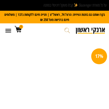
על כל מזוודת Slazenger
קבלו משקל דיגיטלי במתנה
בקרו אותנו גם בחנות הפיזית: הרצל 74, ראשל”צ | חנייה חינם ללקוחות בלבד | משלוחים
חינם ברכישה מעל 250 ₪
0
17%