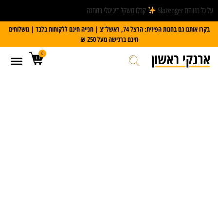
על כל מזוודת Slazenger
קבלו משקל דיגיטלי במתנה
בקרו אותנו גם בחנות הפיזית: הרצל 74, ראשל”צ | חנייה חינם ללקוחות בלבד | משלוחים
חינם ברכישה מעל 250 ₪
0