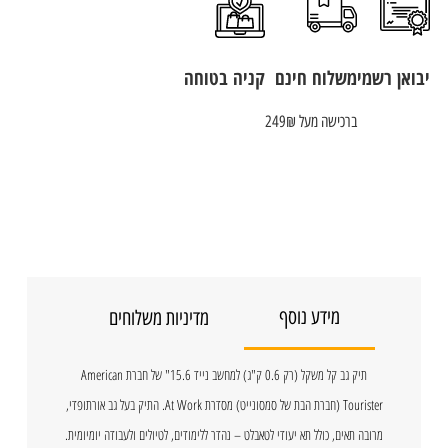
יבואן רשמי
משלוח חינם
קניה בטוחה
ברכישה מעל 249₪
מידע נוסף
מדיניות משלוחים
תיק גב קל משקל (רק 0.6 ק"ג) למחשב נייד 15.6" של חברת American
Tourister (חברת הבת של סמסונייט) מסדרת At Work. התיק בעל גב אורתופדי,
מרובה תאים, כולל תא יעודי לטאבלט – נהדר ללימודים, לטיולים ולעבודה יומיומית.