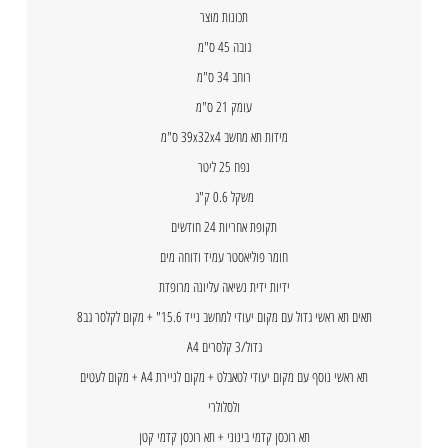
תכונות מוצר
גובה 45 ס"מ
רוחב 34 ס"מ
עומק 21 ס"מ
מידות תא מחשב 39x32x4 ס"מ
נפח 25 ליטר
משקל 0.6 ק"ג
תקופת אחריות 24 חודשים
חומר פוליאסטר עמיד ודוחה מים
ידיות ידית נשיאה עליונה מרופדת
תאים תא ראשי גדול עם מקום יעודי למחשב נייד 15.6" + מקום לקלסר גב8
גדול/3 קלסרים A4
תא ראשי נוסף עם מקום יעודי לטאבלט + מקום לניירת A4 + מקום לעטים
ולסלולרי
תא רוכסן קדמי בינוני + תא רוכסן קדמי קטן