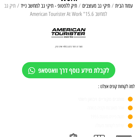
עמוד הבית
/
תיקי גב מעוצבים
/
תיק ללפטופ - תיקי גב למחשב נייד
/ תיק גב
למחשב 15.6" American Tourister At Work
מוצר זה חסר כרגע במלאי ואינו זמין.
לקבלת מידע נוסף דרך וואטסאפ
למה לקוחות קונים אצלנו :
מותגים מקוריים ויבואן רשמי
אתר מאובטח וקניה בטוחה
חנות פיזית משנת 1955
שירות לקוחות מעולה