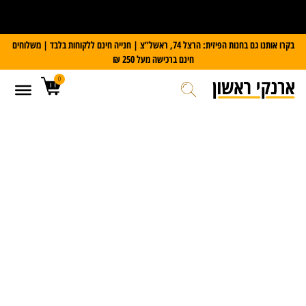
על כל מזוודת Slazenger
קבלו משקל דיגיטלי במתנה
בקרו אותנו גם בחנות הפיזית: הרצל 74, ראשל”צ | חנייה חינם ללקוחות בלבד | משלוחים
חינם ברכישה מעל 250 ₪
0