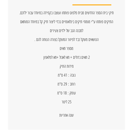
תיקי בית הספר החדשים מבית פלפוט פותחו ועוצבו בקפידה במיוחד עבור ילדכם.
התיקים פותחו ע"י מומחי תיקים בינלאומיים בכדי ליצור תיק קל במיוחד המותאם
למבנה הגב של ילדים צעירים
הנושאים משקל כבד לפיזור המשקל בצורה הנוחה להם .
מספר תאים
2 תאים גדולים + תא לאכול +תא לפלאפון
מידות התיק
גובה : 41 ס"מ
רוחב : 29 ס"מ
עומק : 18 ס"מ
25 ליטר
שנה אחריות