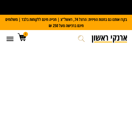
על כל מזוודת Slazenger
קבלו משקל דיגיטלי במתנה
בקרו אותנו גם בחנות הפיזית: הרצל 74, ראשל”צ | חנייה חינם ללקוחות בלבד | משלוחים
חינם ברכישה מעל 250 ₪
0